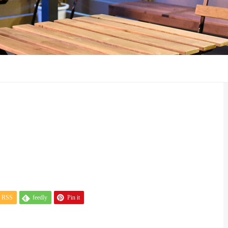
RSS
feedly
Pin it